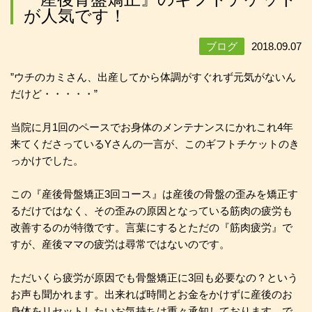
が人気です！
ブログ
2018.09.07
”ウチのカミさん、出産してから体調がすぐれず元気がないん
だけど・・・・・”
当院に月1回のペースでお身体のメンテナンスにかれこれ4年
来てくださっているYさんの一言が、このギフトチケットのき
っかけでした。
この
『産後骨盤矯正3回コース』
は産後の骨盤の歪みを矯正す
るだけではなく、その歪みの原因となっている筋肉の疲労も
改善するのが特徴です。言葉にするとただの『筋肉疲労』で
すが、産後ママの疲労は尋常ではないのです。
ただいくら疲労が原因でも骨盤矯正に3回も必要なの？という
お声も聞かれます。出来れば時間とお金をかけずに産後のお
身体をリセットしたいお気持ちは重々承知しております。で