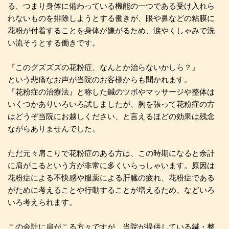
る、つまり身体に備わっている機能の一つである受け入れら
れないものを排除しようとする働きが、眼や鼻などの粘膜に
花粉が付着することを身体が嫌がるため、涙やくしゃみで洗
い流そうとする働きです。
『このグズズズの花粉症、なんとか治らないかしら？』
という悲痛なお声が当院のお客様からも聞かれます。
『花粉症の治療法』と称した鍼のツボやマッサージや整体は
いくつかありいろいろ試しましたが、胸を張って花粉症の方
はどうぞ当院にお越しください、と言えるほどの効果は残念
ながらありませんでした。
ただ元々肩こりで花粉症のある方は、この時期になると余計
に肩がこるという方が非常に多くいらっしゃいます。原因は
花粉症による不快感や服薬による肝臓の疲れ、花粉症である
がために考えることや行動することが増えるため、などいろ
いろ考えられます。
この余計に肩がこる方々ですが、当院が提供している鍼・整